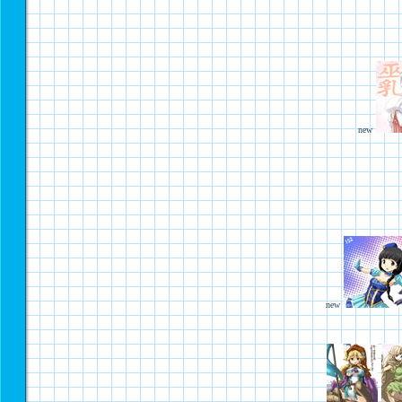
new
new