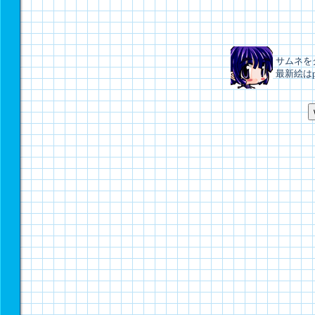
サムネを
最新絵はp